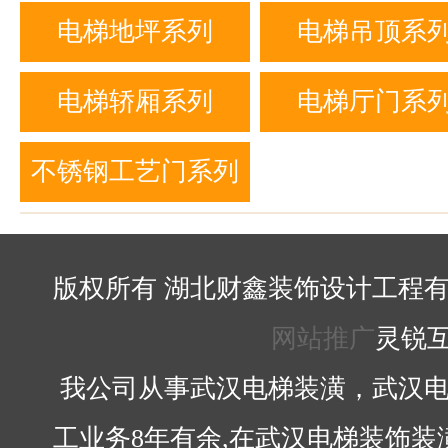
列
列
电梯地坪系列
电梯吊顶系
电梯轿厢系列
电梯厅门系
不锈钢工艺门系列
版权所有 湖北财鑫装饰设计工程有
网站推广
灵锐
我公司从事武汉电梯装潢，武汉电
工业务8年有余,在武汉电梯装饰