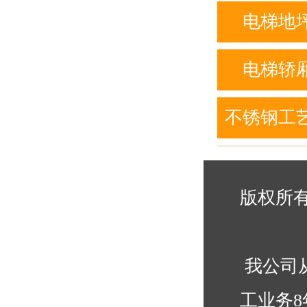
列
电梯地
电梯轿
不锈钢工
版权所有
我公司
工业务