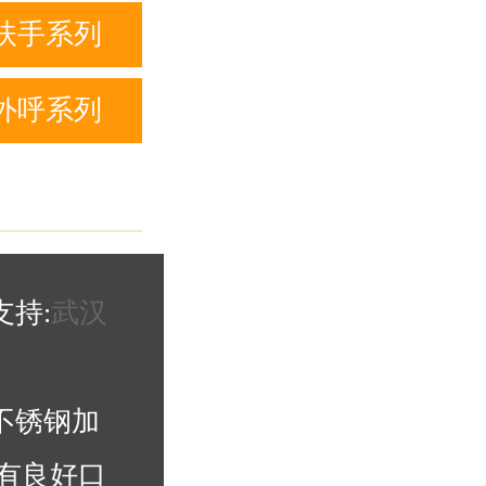
列
扶手系列
外呼系列
持:
武汉
不锈钢加
有良好口