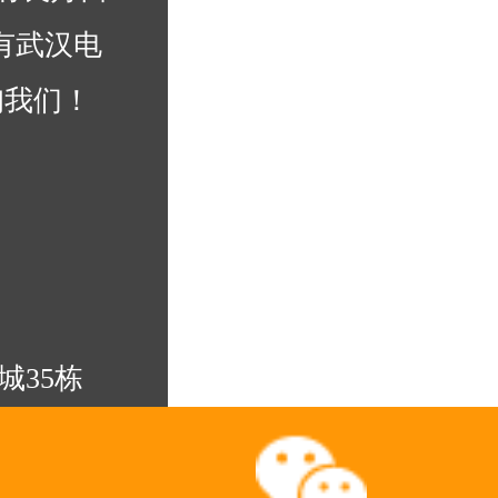
有武汉电
询我们！
城35栋