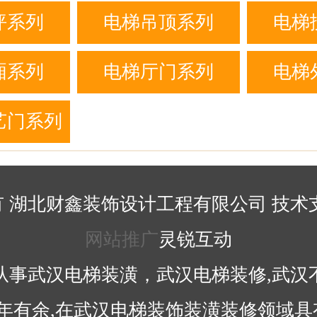
列
坪系列
电梯吊顶系列
电梯
厢系列
电梯厅门系列
电梯
艺门系列
 湖北财鑫装饰设计工程有限公司 技术支
网站推广
灵锐互动
从事武汉电梯装潢，武汉电梯装修,武汉
8年有余,在武汉电梯装饰装潢装修领域具