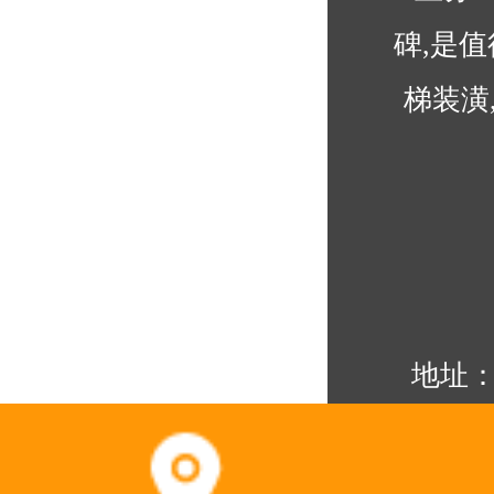
碑,是
梯装潢
地址：